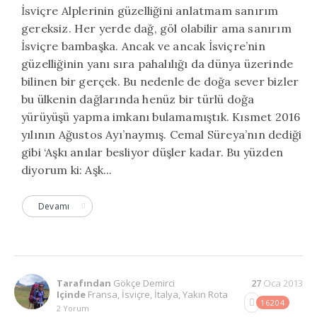
İsviçre Alplerinin güzelliğini anlatmam sanırım
gereksiz. Her yerde dağ, göl olabilir ama sanırım
İsviçre bambaşka. Ancak ve ancak İsviçre’nin
güzelliğinin yanı sıra pahalılığı da dünya üzerinde
bilinen bir gerçek. Bu nedenle de doğa sever bizler
bu ülkenin dağlarında henüz bir türlü doğa
yürüyüşü yapma imkanı bulamamıştık. Kısmet 2016
yılının Ağustos Ayı’naymış. Cemal Süreya’nın dediği
gibi ‘Aşkı anılar besliyor düşler kadar. Bu yüzden
diyorum ki: Aşk...
Devamı
Tarafından
Gökçe Demirci
27
Oca 2013
Içinde
Fransa
,
İsviçre
,
İtalya
,
Yakın Rota
16204
2 Yorum