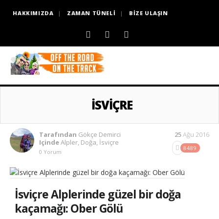
HAKKIMIZDA
ZAMAN TÜNELI
BIZE ULAŞIN
İSVIÇRE
Tarafından
Gökçe Demirci
25
Ağu 2016
Içinde
Alpler
,
Doğa
,
İsviçre
8489
0 Yorum
İsviçre Alplerinde güzel bir doğa
kaçamağı: Ober Gölü