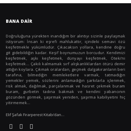
Japonya
Kamboçya
BANA DAIR
Karadağ
Küba
Doğruluğuna yürekten inandığım bir alıntıyı sizinle paylaşmak
istiyorum: İnsan ki eşrefi mahlukattır, içindeki semavi özü
Macaristan
keşfetmekle yükümlüdür. Çıkacaksın yollara, kendine doğru
git gidebildiğin kadar. Keşif boynumuzun borcudur. Kendimizi
Malta
keşfetmek, aşkı keşfetmek, dünyayı keşfetmek, Öteki’ni
keşfetmek… Çakılı kalmamak sırf alışkanlıklardan ötürü demir
Norveç
attığın koylara. Çıkmak oralardan, geçmek dalgakıranların beri
tarafına, bilmediğin memleketlere varmak, tatmadığın
Polonya
yemekler yemek, sözlerini anlamadığın şarkılarla içlenmek,
risk almak, dağılmak, parçalanmak ve hasret çekmek buram
Portekiz
buram, gurbetin tadına bakmak ve kendini yabancının
gözünden görmek, şaşırmak yeniden, şaşırma kabiliyetini hiç
Romanya
yitirmemek…
Rusya
Elif Şafak Firarperest Kitabı’dan…
Slovenya