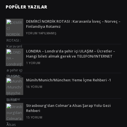
Tanzanya
POPÜLER YAZILAR
Tayland
DEMİRCİ NORDİK ROTASI : Karavanla İsveç – Norveç –
Türkiye
Finlandiya Rotamız
YORUM YAPILMAMIŞ
Ürdün
Venezuela
LONDRA – Londra’da şehir içi ULAŞIM – Ücretler –
Hangi bileti almak gerek ve TELEFON/INTERNET
Vietnam
1 YORUM
Yunanistan
Münih/Munich/München: Yeme İçme Rehberi -1
16 YORUM
Strasbourg’dan Colmar’a Alsas Şarap Yolu Gezi
Rehberi
15 YORUM