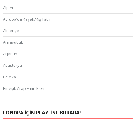
Alpler
Avrupa’da Kayak/Kış Tatili
Almanya
Arnavutluk
Arjantin
Avusturya
Belçika
Birleşik Arap Emirlikleri
Bosna Hersek
Brezilya
LONDRA IÇIN PLAYLIST BURADA!
Çek Cumhuriyeti
FAS