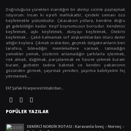
Küba
Doğruluğuna yürekten inandığım bir alıntıyı sizinle paylaşmak
istiyorum: İnsan ki eşrefi mahlukattır, içindeki semavi özü
Macaristan
keşfetmekle yükümlüdür. Çıkacaksın yollara, kendine doğru
git gidebildiğin kadar. Keşif boynumuzun borcudur. Kendimizi
Malta
keşfetmek, aşkı keşfetmek, dünyayı keşfetmek, Öteki’ni
keşfetmek… Çakılı kalmamak sırf alışkanlıklardan ötürü demir
Norveç
attığın koylara. Çıkmak oralardan, geçmek dalgakıranların beri
tarafına, bilmediğin memleketlere varmak, tatmadığın
Polonya
yemekler yemek, sözlerini anlamadığın şarkılarla içlenmek,
risk almak, dağılmak, parçalanmak ve hasret çekmek buram
Portekiz
buram, gurbetin tadına bakmak ve kendini yabancının
gözünden görmek, şaşırmak yeniden, şaşırma kabiliyetini hiç
Romanya
yitirmemek…
Rusya
Elif Şafak Firarperest Kitabı’dan…
Slovenya
Tanzanya
POPÜLER YAZILAR
Tayland
DEMİRCİ NORDİK ROTASI : Karavanla İsveç – Norveç –
Türkiye