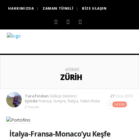
HAKKIMIZDA
ZAMAN TÜNELI
BIZE ULAŞIN
etiket:
ZÜRIH
Tarafından
Gökçe Demirci
27
Oca 2013
Içinde
Fransa
,
İsviçre
,
İtalya
,
Yakın Rota
16199
2 Yorum
İtalya-Fransa-Monaco’yu Keşfe