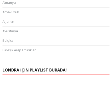
Almanya
Arnavutluk
Arjantin
Avusturya
Belçika
Birleşik Arap Emirlikleri
Bosna Hersek
Brezilya
LONDRA IÇIN PLAYLIST BURADA!
Çek Cumhuriyeti
FAS
Finlandiya
Fransa