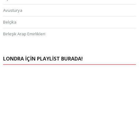
Avusturya
Belçika
Birleşik Arap Emirlikleri
Bosna Hersek
Brezilya
LONDRA IÇIN PLAYLIST BURADA!
Çek Cumhuriyeti
FAS
Finlandiya
Fransa
Hırvatistan
Hollanda