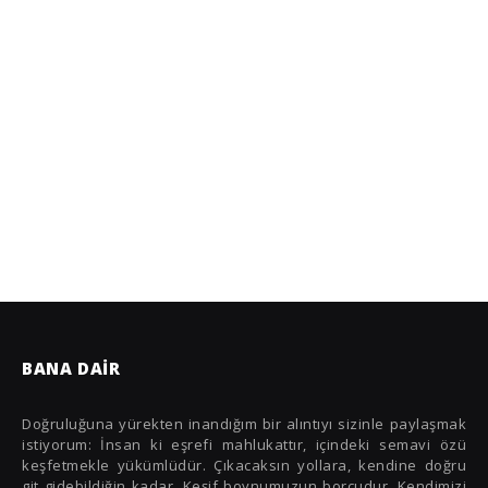
İngiltere
İskoçya
İspanya
İsveç
İsviçre
İtalya
İzlanda
Japonya
Kamboçya
BANA DAIR
Karadağ
Küba
Doğruluğuna yürekten inandığım bir alıntıyı sizinle paylaşmak
istiyorum: İnsan ki eşrefi mahlukattır, içindeki semavi özü
Macaristan
keşfetmekle yükümlüdür. Çıkacaksın yollara, kendine doğru
git gidebildiğin kadar. Keşif boynumuzun borcudur. Kendimizi