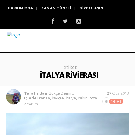
HAKKIMIZDA
ZAMAN TÜNELI
BIZE ULAŞIN
etiket:
İTALYA RIVIERASI
Tarafından
Gökçe Demirci
27
Oca 2013
Içinde
Fransa
,
İsviçre
,
İtalya
,
Yakın Rota
16195
2 Yorum