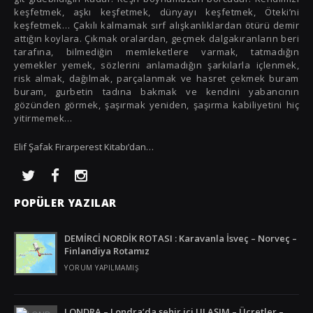
Malta
keşfetmek, aşkı keşfetmek, dünyayı keşfetmek, Öteki’ni
keşfetmek… Çakılı kalmamak sırf alışkanlıklardan ötürü demir
Norveç
attığın koylara. Çıkmak oralardan, geçmek dalgakıranların beri
tarafına, bilmediğin memleketlere varmak, tatmadığın
Polonya
yemekler yemek, sözlerini anlamadığın şarkılarla içlenmek,
risk almak, dağılmak, parçalanmak ve hasret çekmek buram
Portekiz
buram, gurbetin tadına bakmak ve kendini yabancının
gözünden görmek, şaşırmak yeniden, şaşırma kabiliyetini hiç
Romanya
yitirmemek…
Rusya
Elif Şafak Firarperest Kitabı’dan…
Slovenya
Tanzanya
POPÜLER YAZILAR
Tayland
DEMİRCİ NORDİK ROTASI : Karavanla İsveç – Norveç –
Türkiye
Finlandiya Rotamız
YORUM YAPILMAMIŞ
Ürdün
Venezuela
LONDRA – Londra’da şehir içi ULAŞIM – Ücretler –