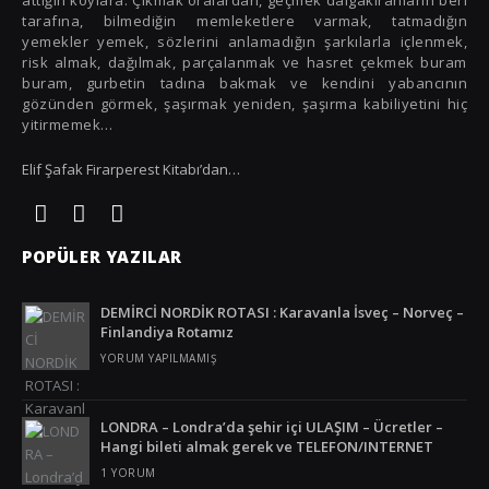
Polonya
attığın koylara. Çıkmak oralardan, geçmek dalgakıranların beri
tarafına, bilmediğin memleketlere varmak, tatmadığın
Portekiz
yemekler yemek, sözlerini anlamadığın şarkılarla içlenmek,
risk almak, dağılmak, parçalanmak ve hasret çekmek buram
Romanya
buram, gurbetin tadına bakmak ve kendini yabancının
gözünden görmek, şaşırmak yeniden, şaşırma kabiliyetini hiç
Rusya
yitirmemek…
Slovenya
Elif Şafak Firarperest Kitabı’dan…
Tanzanya
Tayland
POPÜLER YAZILAR
Türkiye
DEMİRCİ NORDİK ROTASI : Karavanla İsveç – Norveç –
Ürdün
Finlandiya Rotamız
YORUM YAPILMAMIŞ
Venezuela
Vietnam
LONDRA – Londra’da şehir içi ULAŞIM – Ücretler –
Hangi bileti almak gerek ve TELEFON/INTERNET
Yunanistan
1 YORUM