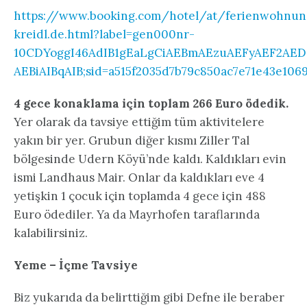
https://www.booking.com/hotel/at/ferienwohnun
kreidl.de.html?label=gen000nr-
10CDYoggI46AdIB1gEaLgCiAEBmAEzuAEFyAEF2AED
AEBiAIBqAIB;sid=a515f2035d7b79c850ac7e71e43e106
4 gece konaklama için toplam 266 Euro ödedik.
Yer olarak da tavsiye ettiğim tüm aktivitelere
yakın bir yer. Grubun diğer kısmı Ziller Tal
bölgesinde Udern Köyü’nde kaldı. Kaldıkları evin
ismi Landhaus Mair. Onlar da kaldıkları eve 4
yetişkin 1 çocuk için toplamda 4 gece için 488
Euro ödediler. Ya da Mayrhofen taraflarında
kalabilirsiniz.
Yeme – İçme Tavsiye
Biz yukarıda da belirttiğim gibi Defne ile beraber