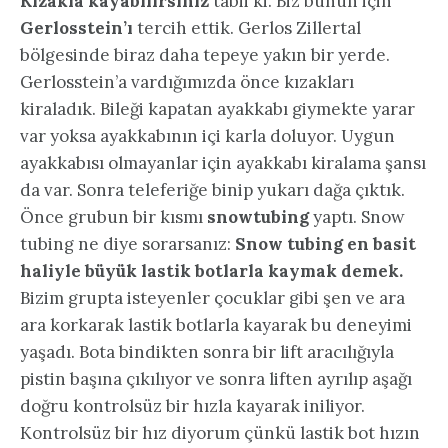
Kızakla kayabilirsiniz
tabii ki. Biz bunun için
Gerlosstein’ı
tercih ettik. Gerlos Zillertal
bölgesinde biraz daha tepeye yakın bir yerde.
Gerlosstein’a vardığımızda önce kızakları
kiraladık. Bileği kapatan ayakkabı giymekte yarar
var yoksa ayakkabının içi karla doluyor. Uygun
ayakkabısı olmayanlar için ayakkabı kiralama şansı
da var. Sonra teleferiğe binip yukarı dağa çıktık.
Önce grubun bir kısmı
snowtubing
yaptı. Snow
tubing ne diye sorarsanız:
Snow tubing en basit
haliyle büyük lastik botlarla kaymak demek.
Bizim grupta isteyenler çocuklar gibi şen ve ara
ara korkarak lastik botlarla kayarak bu deneyimi
yaşadı. Bota bindikten sonra bir lift aracılığıyla
pistin başına çıkılıyor ve sonra liften ayrılıp aşağı
doğru kontrolsüz bir hızla kayarak iniliyor.
Kontrolsüz bir hız diyorum çünkü lastik bot hızın