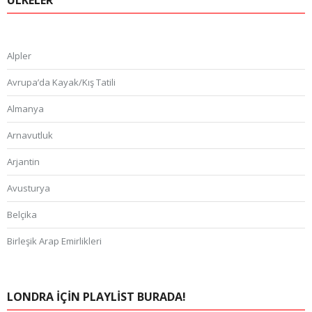
ÜLKELER
Alpler
Avrupa’da Kayak/Kış Tatili
Almanya
Arnavutluk
Arjantin
Avusturya
Belçika
Birleşik Arap Emirlikleri
Bosna Hersek
Brezilya
LONDRA IÇIN PLAYLIST BURADA!