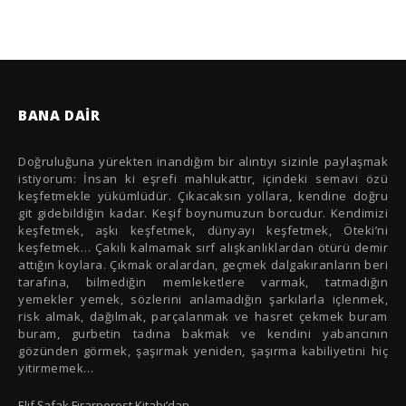
İzlanda
Japonya
Kamboçya
BANA DAIR
Karadağ
Küba
Doğruluğuna yürekten inandığım bir alıntıyı sizinle paylaşmak
istiyorum: İnsan ki eşrefi mahlukattır, içindeki semavi özü
Macaristan
keşfetmekle yükümlüdür. Çıkacaksın yollara, kendine doğru
git gidebildiğin kadar. Keşif boynumuzun borcudur. Kendimizi
Malta
keşfetmek, aşkı keşfetmek, dünyayı keşfetmek, Öteki’ni
keşfetmek… Çakılı kalmamak sırf alışkanlıklardan ötürü demir
Norveç
attığın koylara. Çıkmak oralardan, geçmek dalgakıranların beri
tarafına, bilmediğin memleketlere varmak, tatmadığın
Polonya
yemekler yemek, sözlerini anlamadığın şarkılarla içlenmek,
risk almak, dağılmak, parçalanmak ve hasret çekmek buram
Portekiz
buram, gurbetin tadına bakmak ve kendini yabancının
gözünden görmek, şaşırmak yeniden, şaşırma kabiliyetini hiç
Romanya
yitirmemek…
Rusya
Elif Şafak Firarperest Kitabı’dan…