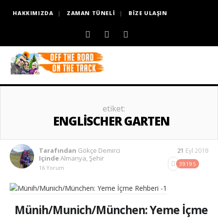
HAKKIMIZDA
ZAMAN TÜNELI
BIZE ULAŞIN
etiket:
ENGLISCHER GARTEN
Tarafından
Gökçe Demirci
21
Eyl 2018
Içinde
Almanya
,
Şehir
39195
16 Yorum
Münih/Munich/München: Yeme İçme