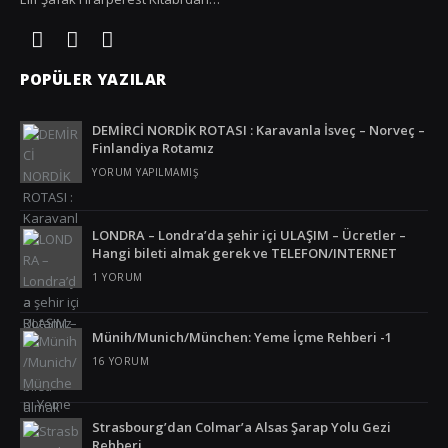
Slovenya
Tanzanya
POPÜLER YAZILAR
Tayland
DEMİRCİ NORDİK ROTASI : Karavanla İsveç – Norveç –
Türkiye
Finlandiya Rotamız
YORUM YAPILMAMIŞ
Ürdün
Venezuela
LONDRA – Londra’da şehir içi ULAŞIM – Ücretler –
Hangi bileti almak gerek ve TELEFON/INTERNET
Vietnam
1 YORUM
Yunanistan
Münih/Munich/München: Yeme İçme Rehberi -1
16 YORUM
Strasbourg’dan Colmar’a Alsas Şarap Yolu Gezi
Rehberi